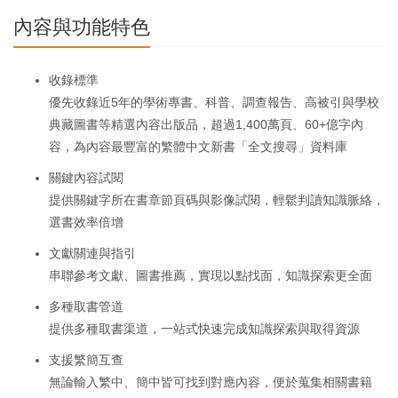
內容與功能特色
收錄標準
優先收錄近5年的學術專書、科普、調查報告、高被引與學校
典藏圖書等精選內容出版品，超過1,400萬頁、60+億字內
容，為內容最豐富的繁體中文新書「全文搜尋」資料庫
關鍵內容試閱
提供關鍵字所在書章節頁碼與影像試閱，輕鬆判讀知識脈絡，
選書效率倍增
文獻關連與指引
串聯參考文獻、圖書推薦，實現以點找面，知識探索更全面
多種取書管道
提供多種取書渠道，一站式快速完成知識探索與取得資源
支援繁簡互查
無論輸入繁中、簡中皆可找到對應內容，便於蒐集相關書籍